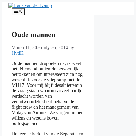
Skip
to
Menu
content
Oude mannen
March 11, 2026
July 26, 2014
by
HvdK
Oude mannen druppelen na, ik weet
het. Niemand buiten de persoonlijk
betrokkenen om interesseert zich nog
wezenlijk voor de vliegramp met de
MH17. Voor mij blijft desalniettemin
de vraag staan waarom zoveel partijen
verdacht worden van
verantwoordelijkheid behalve de
flight crew en het management van
Malaysian Airlines. Ze vlogen immers
willens en wetens boven
oorlogsgebied.
Het eerste bericht van de Separatisten