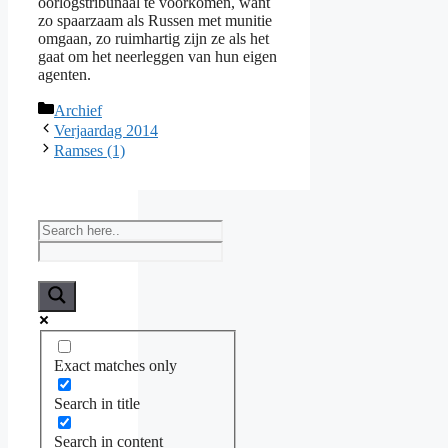
oorlogstribunaal te voorkomen, want
zo spaarzaam als Russen met munitie
omgaan, zo ruimhartig zijn ze als het
gaat om het neerleggen van hun eigen
agenten.
Categories
Archief
Verjaardag 2014
Ramses (1)
Exact matches only
Search in title
Search in content