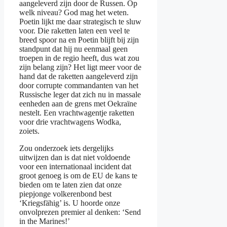
aangeleverd zijn door de Russen. Op
welk niveau? God mag het weten.
Poetin lijkt me daar strategisch te sluw
voor. Die raketten laten een veel te
breed spoor na en Poetin blijft bij zijn
standpunt dat hij nu eenmaal geen
troepen in de regio heeft, dus wat zou
zijn belang zijn? Het ligt meer voor de
hand dat de raketten aangeleverd zijn
door corrupte commandanten van het
Russische leger dat zich nu in massale
eenheden aan de grens met Oekraïne
nestelt. Een vrachtwagentje raketten
voor drie vrachtwagens Wodka,
zoiets.
Zou onderzoek iets dergelijks
uitwijzen dan is dat niet voldoende
voor een internationaal incident dat
groot genoeg is om de EU de kans te
bieden om te laten zien dat onze
piepjonge volkerenbond best
‘Kriegsfähig’ is. U hoorde onze
onvolprezen premier al denken: ‘Send
in the Marines!’