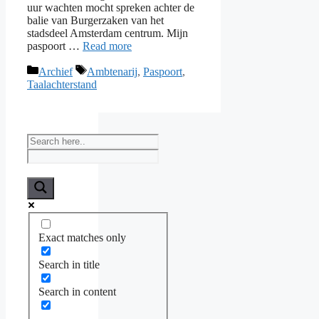
uur wachten mocht spreken achter de
balie van Burgerzaken van het
stadsdeel Amsterdam centrum. Mijn
paspoort …
Read more
Categories
Tags
Archief
Ambtenarij
,
Paspoort
,
Taalachterstand
Exact matches only
Search in title
Search in content