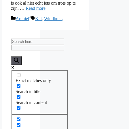
is ook al niet echt iets om trots op te
zijn. …
Read more
Categories
Tags
Archief
Kat
,
Windbuks
Exact matches only
Search in title
Search in content