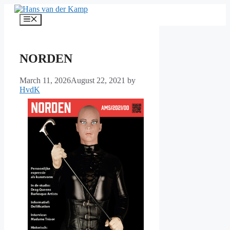
Skip
to
Menu
content
NORDEN
March 11, 2026
August 22, 2021
by
HvdK